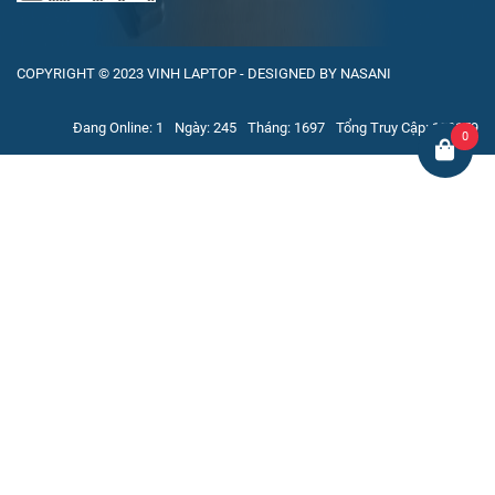
COPYRIGHT © 2023 VINH LAPTOP - DESIGNED BY NASANI
Đang Online: 1
Ngày: 245
Tháng: 1697
Tổng Truy Cập: 159179
0