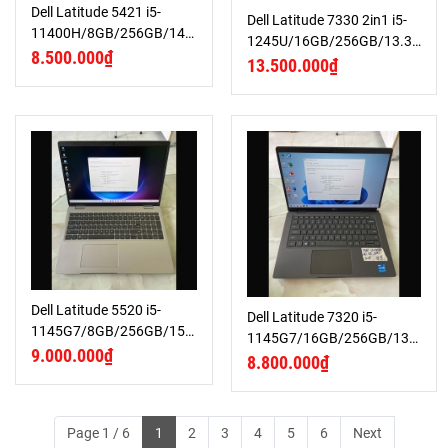
Dell Latitude 5421 i5-
Dell Latitude 7330 2in1 i5-
11400H/8GB/256GB/14
1245U/16GB/256GB/13.3
FHD
8.500.000₫
FHD
13.500.000₫
Dell Latitude 5520 i5-
Dell Latitude 7320 i5-
1145G7/8GB/256GB/15.6
1145G7/16GB/256GB/13.3
FHD
9.000.000₫
FHD
8.800.000₫
Page 1 / 6
1
2
3
4
5
6
Next