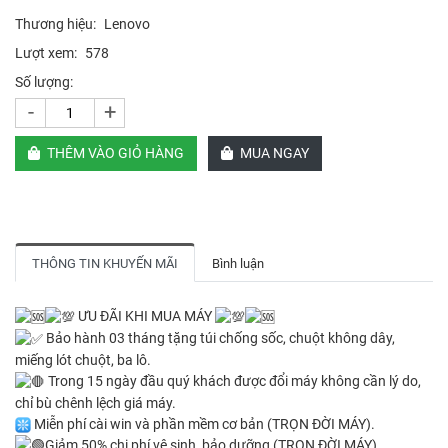
Thương hiệu:
Lenovo
Lượt xem:
578
Số lượng:
-
+
THÊM VÀO GIỎ HÀNG
MUA NGAY
THÔNG TIN KHUYẾN MÃI
Bình luận
ƯU ĐÃI KHI MUA MÁY
Bảo hành 03 tháng tặng túi chống sốc, chuột không dây,
miếng lót chuột, ba lô.
Trong 15 ngày đầu quý khách được đổi máy không cần lý do,
chỉ bù chênh lệch giá máy.
Miễn phí cài win và phần mềm cơ bản (TRỌN ĐỜI MÁY).
Giảm 50% chi phí vệ sinh, bảo dưỡng (TRỌN ĐỜI MÁY).