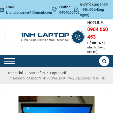
Giờ mở cửa:
8h30
Email:
Hotline:
- 19h:00 (Hằng
khunglongame1@gmail.com
0904060453
ngày)
HOTLINE:
0904 060
453
Hỗ trợ 24/7 (
nhanh chóng
tiện lợi)
Trang chủ
Sản phẩm
Laptop cũ
Lenovo Ideapad S145-15IWL i3-8145U/8G/256G/15.6 FHD