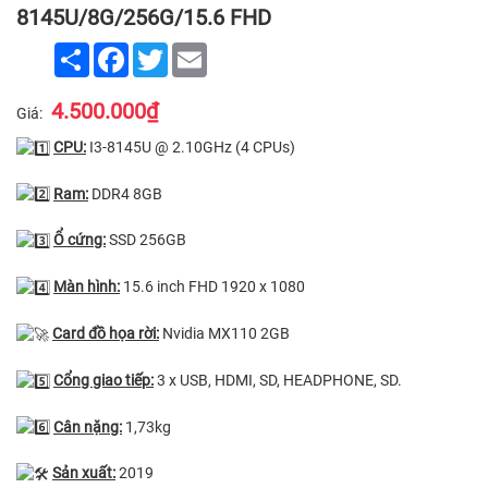
8145U/8G/256G/15.6 FHD
Share
Facebook
Twitter
Email
4.500.000₫
Giá:
CPU:
I3-8145U @ 2.10GHz (4 CPUs)
Ram:
DDR4 8GB
Ổ cứng:
SSD 256GB
Màn hình:
15.6 inch FHD 1920 x 1080
Card đồ họa rời:
Nvidia MX110 2GB
Cổng giao tiếp:
3 x USB, HDMI, SD, HEADPHONE, SD.
Cân nặng:
1,73kg
Sản xuất:
2019