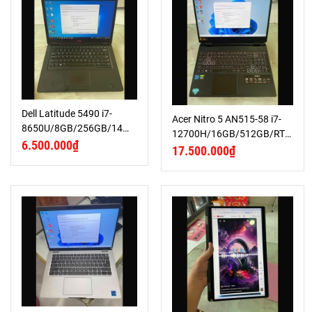
Dell Latitude 5490 i7-
Acer Nitro 5 AN515-58 i7-
8650U/8GB/256GB/14
12700H/16GB/512GB/RTX
FHD
6.500.000₫
3050Ti/15.6 FHD 144Hz
17.500.000₫