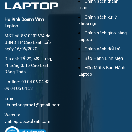
LAPTOP
Chính sách thanh
toán
Chính sách xử lý
Hộ Kinh Doanh Vinh
khiếu nại
Laptop
Chính sách giao hàng
MST số 8510103624 do
Laptop
UBND TP Cao Lãnh cấp
ngày 16/06/2020
Chính sách đổi trả
Bảo Hành Linh Kiện
Địa chỉ: Tổ 29, Mỹ Hưng,
Phường 3, Tp Cao Lãnh,
Hậu Mãi & Bảo Hành
Đồng Tháp
Laptop
Hotline: 09 04 06 04 43 -
09 04 06 04 53
Email:
khunglongame1@gmail.com
Website:
vinhlaptopcaolanh.com