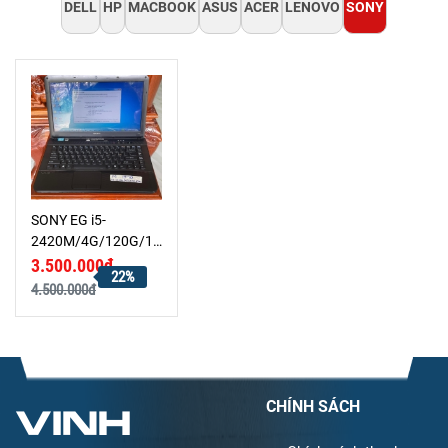
DELL
HP
MACBOOK
ASUS
ACER
LENOVO
SONY
SONY EG i5-
2420M/4G/120G/14
HD
3.500.000₫
22%
4.500.000đ
CHÍNH SÁCH
VINH