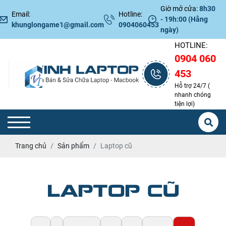
Giờ mở cửa:
8h30
Email:
Hotline:
- 19h:00 (Hằng
khunglongame1@gmail.com
0904060453
ngày)
HOTLINE:
0904 060
453
Hỗ trợ 24/7 (
nhanh chóng
tiện lợi)
Trang chủ
Sản phẩm
Laptop cũ
LAPTOP CŨ