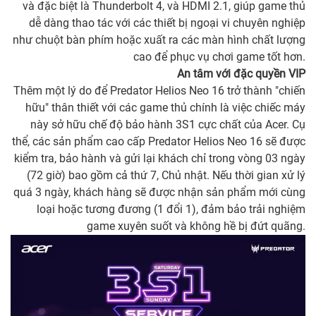
và đặc biệt là Thunderbolt 4, và HDMI 2.1, giúp game thủ
dễ dàng thao tác với các thiết bị ngoại vi chuyên nghiệp
như chuột bàn phím hoặc xuất ra các màn hình chất lượng
cao để phục vụ chơi game tốt hơn.
An tâm với đặc quyền VIP
Thêm một lý do để Predator Helios Neo 16 trở thành "chiến
hữu" thân thiết với các game thủ chính là việc chiếc máy
này sở hữu chế độ bảo hành 3S1 cực chất của Acer. Cụ
thể, các sản phẩm cao cấp Predator Helios Neo 16 sẽ được
kiểm tra, bảo hành và gửi lại khách chỉ trong vòng 03 ngày
(72 giờ) bao gồm cả thứ 7, Chủ nhật. Nếu thời gian xử lý
quá 3 ngày, khách hàng sẽ được nhận sản phẩm mới cùng
loại hoặc tương đương (1 đổi 1), đảm bảo trải nghiệm
game xuyên suốt và không hề bị đứt quãng.