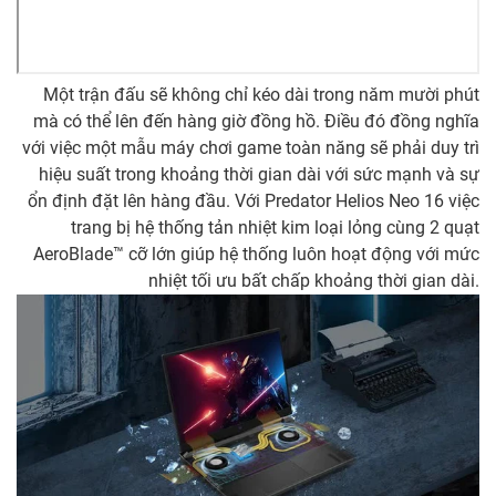
Một trận đấu sẽ không chỉ kéo dài trong năm mười phút
mà có thể lên đến hàng giờ đồng hồ. Điều đó đồng nghĩa
với việc một mẫu máy chơi game toàn năng sẽ phải duy trì
hiệu suất trong khoảng thời gian dài với sức mạnh và sự
ổn định đặt lên hàng đầu. Với Predator Helios Neo 16 việc
trang bị hệ thống tản nhiệt kim loại lỏng cùng 2 quạt
AeroBlade™ cỡ lớn giúp hệ thống luôn hoạt động với mức
nhiệt tối ưu bất chấp khoảng thời gian dài.