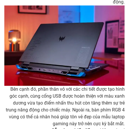
động.
Bên cạnh đó, phần thân vỏ với các chi tiết được tạo hình
góc cạnh, cùng cổng USB được hoàn thiện với màu xanh
dương vừa tạo điểm nhấn thu hút còn tăng thêm sự trẻ
trung năng động cho chiếc máy. Ngoài ra, bàn phím RGB 4
vùng có thể cá nhân hoá giúp tôn vẻ đẹp của mẫu laptop
gaming này trở nên cực kỳ bắt mắt.