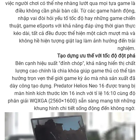
việc người chơi có thể nhẹ nhàng lướt qua mọi tựa game là
điều không cần phải bàn cãi. Từ các game hành động,
nhập vai đòi hỏi yếu tố tốc độ hay những game chiến
thuật, game eSports với khả năng đáp ứng thời gian thực
kéo dài, tất cả đều được thể hiện một cách mượt mà và
không hề hiện tượng giật lag làm ảnh hưởng đến trải
nghiệm.
Tạo dựng ưu thế với tốc độ đột phá
Bên cạnh hiệu suất "đỉnh chóp", khả năng hiển thị chất
lượng cao chính là chìa khóa giúp game thủ có thể tận
hưởng trọn vẹn thế giới game kỳ ảo mà nhà sản xuất đã
dày công tạo dựng. Predator Helios Neo 16 được trang bị
màn hình kích thước lớn 16 inch với tỉ lệ 16:10 cùng độ
phân giải WQXGA (2560×1600) sẵn sàng mang tới những
khung hình chi tiết sống động đến không ngờ.