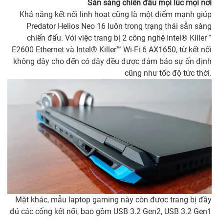
Sẵn sàng chiến đấu mọi lúc mọi nơi
Khả năng kết nối linh hoạt cũng là một điểm mạnh giúp
Predator Helios Neo 16 luôn trong trạng thái sẵn sàng
chiến đấu. Với việc trang bị 2 công nghệ Intel® Killer™
E2600 Ethernet và Intel® Killer™ Wi-Fi 6 AX1650, từ kết nối
không dây cho đến có dây đều được đảm bảo sự ổn định
cũng như tốc độ tức thời.
Mặt khác, mẫu laptop gaming này còn được trang bị đầy
đủ các cổng kết nối, bao gồm USB 3.2 Gen2, USB 3.2 Gen1