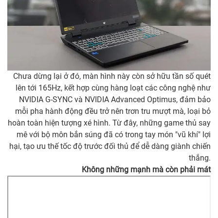
Chưa dừng lại ở đó, màn hình này còn sở hữu tần số quét
lên tới 165Hz, kết hợp cùng hàng loạt các công nghệ như
NVIDIA G-SYNC và NVIDIA Advanced Optimus, đảm bảo
mỗi pha hành động đều trở nên trơn tru mượt mà, loại bỏ
hoàn toàn hiện tượng xé hình. Từ đây, những game thủ say
mê với bộ môn bắn súng đã có trong tay món "vũ khí" lợi
hại, tạo ưu thế tốc độ trước đối thủ để dễ dàng giành chiến
thắng.
Không những mạnh mà còn phải mát