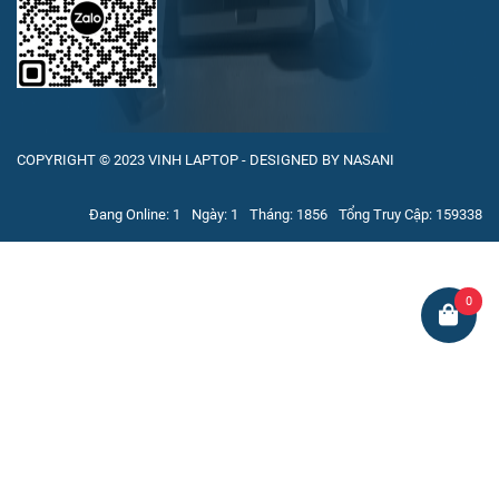
COPYRIGHT © 2023 VINH LAPTOP - DESIGNED BY NASANI
Đang Online: 1
Ngày: 1
Tháng: 1856
Tổng Truy Cập: 159338
0