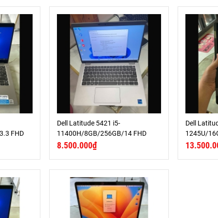
Dell Latitude 5421 i5-
Dell Latitu
3.3 FHD
11400H/8GB/256GB/14 FHD
1245U/16
8.500.000₫
13.500.0