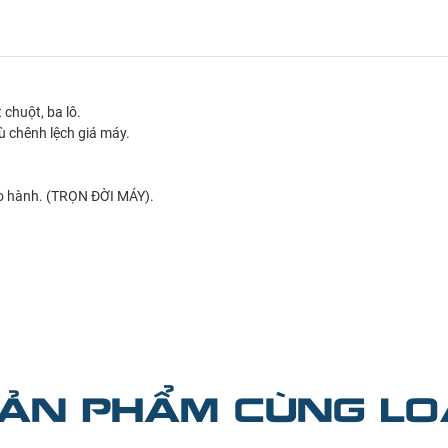
chuột, ba lô.
ù chênh lệch giá máy.
bảo hành. (TRỌN ĐỜI MÁY).
ẢN PHẨM CÙNG LO