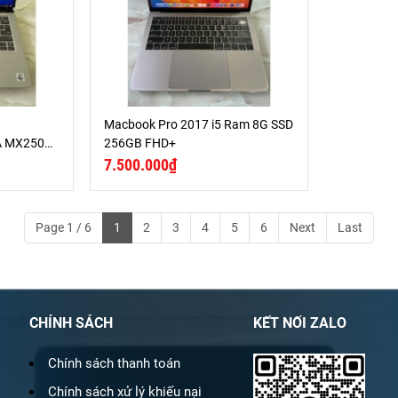
Macbook Pro 2017 i5 Ram 8G SSD
A MX250
256GB FHD+
7.500.000₫
Page 1 / 6
1
2
3
4
5
6
Next
Last
CHÍNH SÁCH
KẾT NỐI ZALO
Chính sách thanh toán
Chính sách xử lý khiếu nại