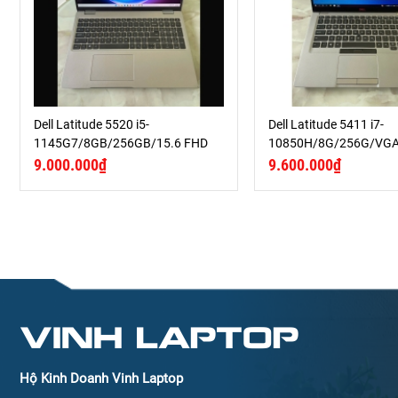
Dell Latitude 5520 i5-
Dell Latitude 5411 i7-
1145G7/8GB/256GB/15.6 FHD
10850H/8G/256G/VG
2GB/14 FHD
9.000.000₫
9.600.000₫
VINH LAPTOP
Hộ Kinh Doanh Vinh Laptop