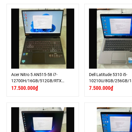
Acer Nitro 5 AN515-58 i7-
Dell Latitude 5310 i5-
12700H/16GB/512GB/RTX
10210U/8GB/256GB/1
3050Ti/15.6 FHD 144Hz
17.500.000₫
7.500.000₫