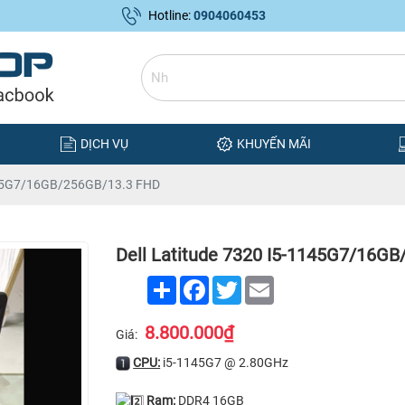
Hotline:
0904060453
DỊCH VỤ
KHUYẾN MÃI
1145G7/16GB/256GB/13.3 FHD
Dell Latitude 7320 I5-1145G7/16G
Share
Facebook
Twitter
Email
8.800.000₫
Giá:
CPU:
i5-1145G7 @ 2.80GHz
Ram:
DDR4 16GB