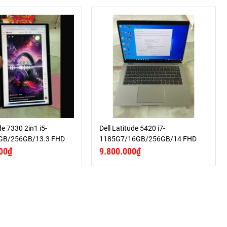
de 7330 2in1 i5-
Dell Latitude 5420 i7-
GB/256GB/13.3 FHD
1185G7/16GB/256GB/14 FHD
00₫
9.800.000₫