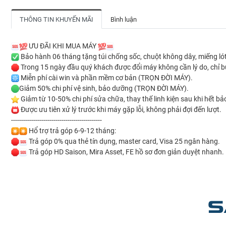
THÔNG TIN KHUYẾN MÃI
Bình luận
ƯU ĐÃI KHI MUA MÁY
Bảo hành 06 tháng tặng túi chống sốc, chuột không dây, miếng lót 
Trong 15 ngày đầu quý khách được đổi máy không cần lý do, chỉ b
Miễn phí cài win và phần mềm cơ bản (TRỌN ĐỜI MÁY).
Giảm 50% chi phí vệ sinh, bảo dưỡng (TRỌN ĐỜI MÁY).
Giảm từ 10-50% chi phí sửa chữa, thay thế linh kiện sau khi hết 
Được ưu tiên xử lý trước khi máy gặp lỗi, không phải đợi đến lượt.
---------------------------------------------
Hổ trợ trả góp 6-9-12 tháng:
Trả góp 0% qua thẻ tín dụng, master card, Visa 25 ngân hàng.
Trả góp HD Saison, Mira Asset, FE hồ sơ đơn giản duyệt nhanh.
S