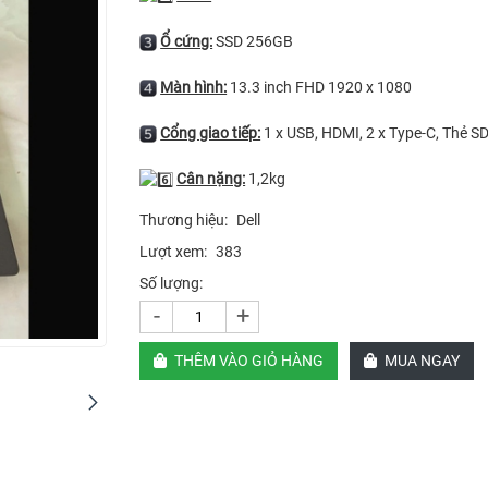
Ổ cứng:
SSD 256GB
Màn hình:
13.3 inch FHD 1920 x 1080
Cổng giao tiếp:
1 x USB, HDMI, 2 x Type-C, Thẻ 
Cân nặng:
1,2kg
Thương hiệu:
Dell
Lượt xem:
383
Số lượng:
-
+
THÊM VÀO GIỎ HÀNG
MUA NGAY